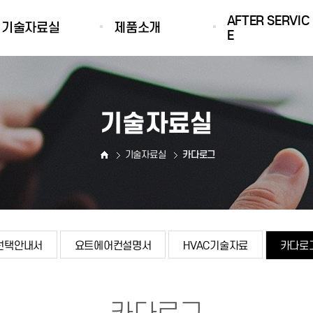
AFTER SERVIC
기술자료실
제품소개
E
선택안내서
해양레저의모든것
국내협력업체
요트에어컨설명서
선용냉난방장치
INTERNATIONAL
기술자료실
NETWORK
HVAC기술자료
DOMETIC GROUP
카다로그
기술자료실
카다로그
선택안내서
요트에어컨설명서
HVAC기술자료
카다로