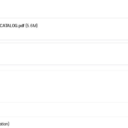
ATALOG.pdf
(5.6M)
tion)