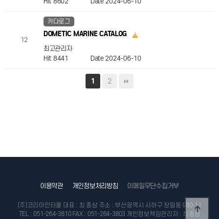
Hit 8602
Date 2024-06-10
카다로그
DOMETIC MARINE CATALOG
12
최고관리자
Hit 8441
Date 2024-06-10
2
1
이메일무단수집거부
이용약관
개인정보처리방침
(주)코리아인터쿨
대표 : 최 종삼
주소 : 부산광역시 사하구 장림동 980-11
TEL : 051-264-3810
FAX : 051-264-3803
개인정보책임관리자 : 최종삼